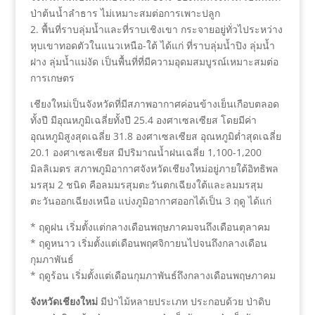
ป่าต้นน้ำลำธาร ไม่เหมาะสมต่อการเพาะปลูก
2. พื้นที่ราบลุ่มน้ำและที่ราบเชิงเขา กระจายอยู่ทั่วไประหว่าง
หุบเขาทอดตัวในแนวเหนือ-ใต้ ได้แก่ ที่ราบลุ่มน้ำปิง ลุ่มน้ำ
ฝาง ลุ่มน้ำแม่งัด เป็นพื้นที่ที่มีความอุดมสมบูรณ์เหมาะสมต่อ
การเกษตร
เชียงใหม่เป็นจังหวัดที่มีสภาพอากาศค่อนข้างเย็นเกือบตลอด
ทั้งปี มีอุณหภูมิเฉลี่ยทั้งปี 25.4 องศาเซลเซียส โดยมีค่า
อุณหภูมิสูงสุดเฉลี่ย 31.8 องศาเซลเซียส อุณหภูมิต่ำสุดเฉลี่ย
20.1 องศาเซลเซียส มีปริมาณน้ำฝนเฉลี่ย 1,100-1,200
มิลลิเมตร สภาพภูมิอากาศจังหวัดเชียงใหม่อยู่ภายใต้อิทธิพล
มรสุม 2 ชนิด คือลมมรสุมตะวันตกเฉียงใต้และลมมรสุม
ตะวันออกเฉียงเหนือ แบ่งภูมิอากาศออกได้เป็น 3 ฤดู ได้แก่
* ฤดูฝน เริ่มตั้งแต่กลางเดือนพฤษภาคมจนถึงเดือนตุลาคม
* ฤดูหนาว เริ่มตั้งแต่เดือนพฤศจิกายนไปจนถึงกลางเดือน
กุมภาพันธ์
* ฤดูร้อน เริ่มตั้งแต่เดือนกุมภาพันธ์ถึงกลางเดือนพฤษภาคม
จังหวัดเชียงใหม่
มีป่าไม้หลายประเภท ประกอบด้วย ป่าดิบ