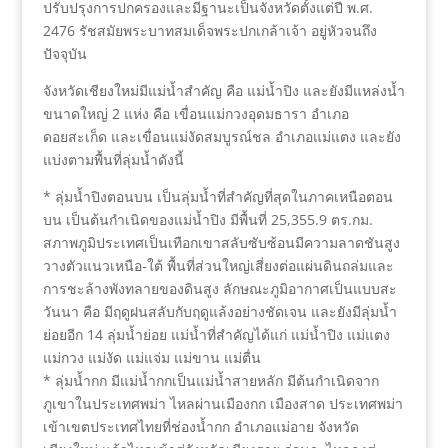
ปรับปรุงการปกครองและมีฐานะเป็นจังหวัดตั้งแต่ปี พ.ศ.
2476 รัชสมัยพระบาทสมเด็จพระปกเกล้าเจ้า อยู่หัวจนถึง
ปัจจุบัน
จังหวัดเชียงใหม่มีแม่น้ำสำคัญ คือ แม่น้ำปิง และยังมีแหล่งน้ำ
ขนาดใหญ่ 2 แห่ง คือ เขื่อนแม่กวงอุดมธารา อำเภอ
ดอยสะเก็ด และเขื่อนแม่งัดสมบูรณ์ชล อำเภอแม่แตง และยัง
แบ่งตามพื้นที่ลุ่มน้ำดังนี้
* ลุ่มน้ำปิงตอนบน เป็นลุ่มน้ำที่สำคัญที่สุดในภาคเหนือตอน
บน เป็นต้นกำเนิดของแม่น้ำปิง มีพื้นที่ 25,355.9 ตร.กม.
สภาพภูมิประเทศเป็นเทือกเขาสลับซับซ้อนมีความลาดชันสูง
วางตัวแนวเหนือ-ใต้ พื้นที่ส่วนใหญ่เสี่ยงต่อแผ่นดินถล่มและ
การชะล้างพังทลายของดินสูง ลักษณะภูมิอากาศเป็นแบบสะ
วันนา คือ มีฤดูฝนสลับกับฤดูแล้งอย่างชัดเจน และยังมีลุ่มน้ำ
ย่อยอีก 14 ลุ่มน้ำย่อย แม่น้ำที่สำคัญได้แก่ แม่น้ำปิง แม่แตง
แม่กวง แม่งัด แม่แจ่ม แม่ขาน แม่ตื่น
* ลุ่มน้ำกก มีแม่น้ำกกเป็นแม่น้ำสายหลัก มีต้นกำเนิดจาก
ภูเขาในประเทศพม่า ไหลผ่านเมืองกก เมืองสาด ประเทศพม่า
เข้าเขตประเทศไทยที่ช่องน้ำกก อำเภอแม่อาย จังหวัด