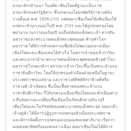
อาณาจักรล้านนา ในอดีต เชียงใหม่มีฐานะเป็นราช
อาณาจักรนครรัฐอิสระ ซึ่งปกครองโดยกษัตริย์ราชวงศ์มัง
รายตั้งแต่ พ.ศ. 1839-2101 แต่ต่อมาเชียงใหม่ได้เสียเมืองให้
แก่พระเจ้าบุเรงนองในปี พ.ศ. 2101 และได้ถูกปกครองโดย
พม่ามานานกว่าสองร้อยปี จนถึงสมัยสมเด็จพระเจ้า ตากสิน
มหาราชและพระบาทสมเด็จพระพุทธยอด ฟ้าจุฬาโลก
มหาราช ได้มีการทำสงครามเพื่อขับไล่พม่าออกจากเมือง
เชียงใหม่และเชียงแสนได้สำเร็จ โดยการนำของเจ้ากาวิละ
และพระยาจ่าบ้าน พระบาทสมเด็จพระพุทธยอดฟ้าจุฬาโลก
มหาราชโปรดเกล้าฯ สถาปนาเจ้ากาวิละขึ้นเป็นพระเจ้าบรม
ราชาธิบดีกาวิละ โดยให้ปกครองหัวเมืองฝ่ายเหนือในฐานะ
ประเทศราชของสยาม และราชวงศ์ทิพย์จักราธิวงศ์หรือ
ราชวงศ์ เจ้าเจ็ดตน ซึ่งเป็นเชื้อสายของพระเจ้าบรม
ราชาธิบดีกาวิละ ก็ได้ปกครองเมืองเชียงใหม่และหัวเมืองต่าง
ๆ สืบต่อมาและเปลี่ยนชื่อเมืองเป็นรัตนติงสาอภินวบุรี
เชียงใหม่และในรัชสมัยของพระบาทสมเด็จพระจุล จอมเกล้า
เจ้าอยู่หัว ได้มีการปฏิรูปการปกครองหัวเมืองประเทศราช
และมีการจัดตั้งการปกครองแบบมณฑลเทศาภิบาล เรียกว่า
มณฑลพายัพหรือมณฑลลาวเฉียง ต่อมาเชียงใหม่ได้มีการ