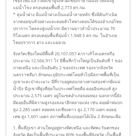
เชียงใหม่ แล้วไหลเข้าสู่จังหวัดเชียงราย ก่อนจะไหลลงสู่
แม่น้ำโขง ครอบคลุมพื้นที่ 2,773 ตร.กม.
* ลุ่มน้ำฝาง มีแม่น้ำฝางเป็นแม่น้ำสายหลัก ซึ่งมีต้นกำเนิด
จากดอยขุนห้วยฝางและดอยหัวโททางตอนใต้ของอำเภอไชย
ปราการ ไหลลงสู่แม่น้ำกก มีความยาวลำน้ำประมาณ 70
กิโลเมตร ครอบคลุมพื้นที่ลุ่มน้ำ 1,948.5 ตร.กม. ในอำเภอ
ไชยปราการ ฝาง และแม่อาย
จังหวัดเชียงใหม่มีพื้นที่ 20,107.057 ตารางกิโลเมตรหรือ
ประมาณ 12,566,911 ไร่ มีพื้นที่กว้างใหญ่เป็นอันดับที่ 1 ของ
ภาคเหนือ และเป็นอันดับ 2 ของประเทศ รองจากจังหวัด
นครราชสีมา ลักษณะภูมิประเทศโดยทั่วไปมีสภาพพื้นที่เป็น
ภูเขาและป่าละเมาะ มีที่ราบอยู่ตอนกลางตามสองฟากฝั่งแม่
น้ำปิง มีภูเขาที่สูงที่สุดในประเทศไทยคือ ดอยอินทนนท์ สูง
ประมาณ 2,575 เมตร อยู่ในเขตอำเภอจอมทอง นอกจากนี้ยัง
มีดอยอื่นที่มีความสูงรองลงมาอีกหลายแห่ง เช่น ดอยผ้าห่มปก
สูง 2,285 เมตร ดอยหลวงเชียงดาว สูง 2,170 เมตร ดอยสุ
เทพ สูง 1,601 เมตร สภาพพื้นที่แบ่งออกได้เป็น 2 ลักษณะคือ
1. พื้นที่ภูเขา ส่วนใหญ่อยู่ทางทิศเหนือ และทิศตะวันตกของ
จังหวัด คิดเป็นพื้นที่ประมาณ 80% ของพื้นที่จังหวัด เป็นพื้นที่